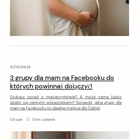
31/10/2023
3 grupy dla mam na Facebooku do
których powinnaś dołączyć!
Szukasz porad o macierzyństwie? A może sama lubisz
dzielić się cennymi wskazówkami? Sprawdź, jakie grupy dla
mam na Facebooku to idealne miejsce dla Ciebie!
Od
user
3min. czytania