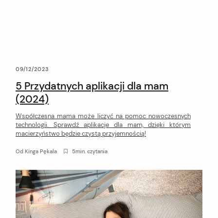
t
09/12/2023
5 Przydatnych aplikacji dla mam
(2024)
Współczesna mama może liczyć na pomoc nowoczesnych
technologii. Sprawdź aplikacje dla mam, dzięki którym
macierzyństwo będzie czystą przyjemnością!
Od
Kinga Pękala
5min. czytania