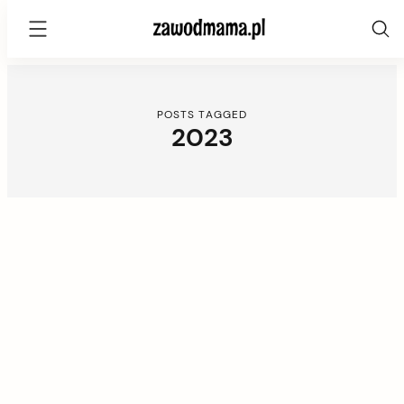
zawodmama.pl
Skip
to
content
POSTS TAGGED
2023
C
o
n
t
e
n