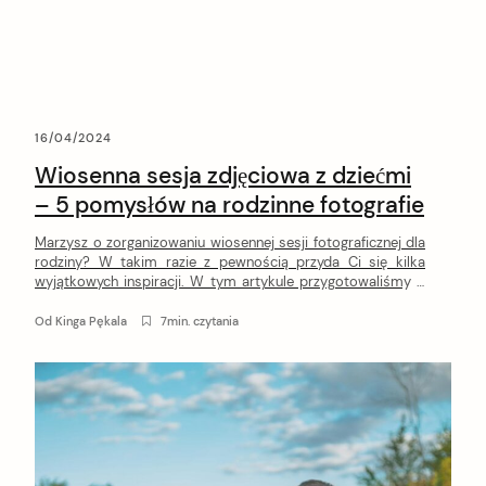
16/04/2024
Wiosenna sesja zdjęciowa z dziećmi
– 5 pomysłów na rodzinne fotografie
Marzysz o zorganizowaniu wiosennej sesji fotograficznej dla
rodziny? W takim razie z pewnością przyda Ci się kilka
wyjątkowych inspiracji. W tym artykule przygotowaliśmy 5
pomysłów na to, jak może wyglądać wiosenna sesja
zdjęciowa z dziećmi!
Od
Kinga Pękala
7min. czytania