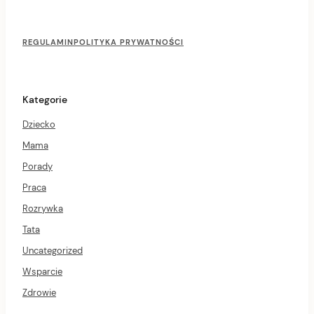
F
o
REGULAMIN
POLITYKA PRYWATNOŚCI
o
t
e
r
Kategorie
M
e
Dziecko
n
u
Mama
Porady
Praca
Rozrywka
Tata
Uncategorized
Wsparcie
Zdrowie