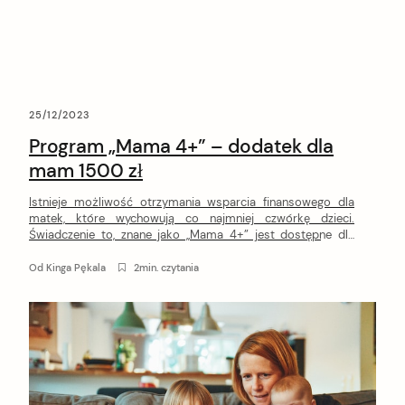
25/12/2023
Program „Mama 4+” – dodatek dla
mam 1500 zł
Istnieje możliwość otrzymania wsparcia finansowego dla
matek, które wychowują co najmniej czwórkę dzieci.
Świadczenie to, znane jako „Mama 4+” jest dostępne dla
osób, które spełniają ustalone kryteria. Jest to dodatek
zaprojektowany w celu zapewnienia stabilności finansowej i
Od
Kinga Pękala
2min. czytania
wsparcia w codziennym życiu rodzin wielodzietnych. Czym
jest program „Mama 4+”? Program „Mama 4+” stanowi
formę wsparcia dla […]