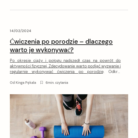
14/02/2024
Ćwiczenia po porodzie – dlaczego
warto je wykonywać?
Po okresie ciąży i połogu nadszedł czas na powrót do
aktywności fizycznej. Zdecydowanie warto podjąć wyzwanie i
regularnie wykonywać ćwiczenia po porodzie. Odkryj
kluczowe korzyści dla zdrowia fizycznego i psychicznego
oraz poznaj wskazówki, jak skutecznie dbać o siebie w tym
Od
Kinga Pękala
6min. czytania
wyjątkowym okresie życia. Przygotuj się na podróż ku
lepszemu samopoczuciu i silniejszemu ciału!