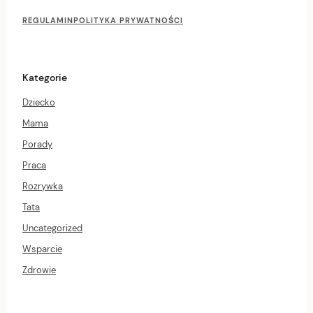
F
o
REGULAMIN
POLITYKA PRYWATNOŚCI
o
t
e
r
Kategorie
M
e
Dziecko
n
u
Mama
Porady
Praca
Rozrywka
Tata
Uncategorized
Wsparcie
Zdrowie