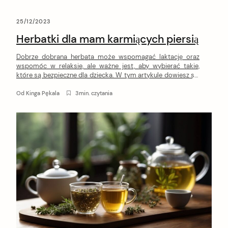
25/12/2023
Herbatki dla mam karmiących piersią
Dobrze dobrana herbata może wspomagać laktację oraz
wspomóc w relaksie, ale ważne jest, aby wybierać takie,
które są bezpieczne dla dziecka. W tym artykule dowiesz się
wszystkiego co powinnaś wiedzieć o herbatach
wspomagających laktację 🍼 Składniki aktywne zawarte w
Od
Kinga Pękala
3min. czytania
pewnych herbatkach mają potencjalny wpływ na produkcję
mleka oraz mogą przyczyniać się do łagodzenia
powszechnych dolegliwości […]