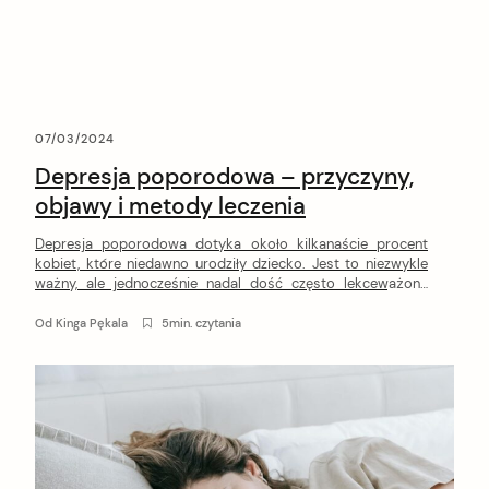
07/03/2024
Depresja poporodowa – przyczyny,
objawy i metody leczenia
Depresja poporodowa dotyka około kilkanaście procent
kobiet, które niedawno urodziły dziecko. Jest to niezwykle
ważny, ale jednocześnie nadal dość często lekceważony
temat. Sprawdź, co warto wiedzieć o tym zaburzeniu
nastroju i jak sobie z nim poradzić.
Od
Kinga Pękala
5min. czytania