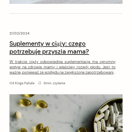
21/02/2024
Suplementy w ciąży: czego
potrzebuje przyszła mama?
W trakcie ciąży odpowiednia suplementacja ma ogromny
wpływ na zdrowie mamy i właściwy rozwój płodu. Jest to
ważne, ponieważ ze względu na zwiększone zapotrzebowanie
na niektóre substancje możesz nie być w stanie dostarczyć
ich wyłącznie z pokarmów. Dowiedz się, jakie suplementy w
Od
Kinga Pękala
6min. czytania
ciąży są niezbędne, by zapewnić niezbędne składniki
odżywcze przyszłej mamie i dziecku!