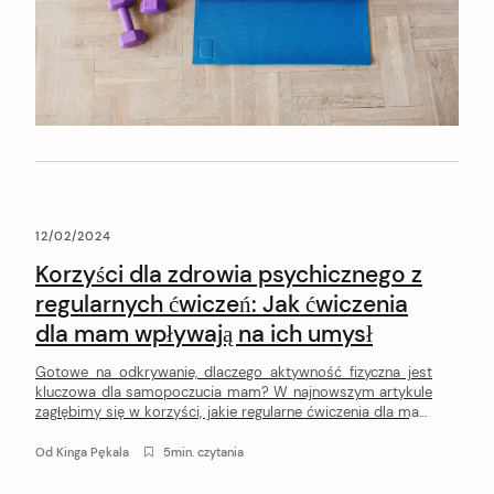
12/02/2024
Korzyści dla zdrowia psychicznego z
regularnych ćwiczeń: Jak ćwiczenia
dla mam wpływają na ich umysł
arch
:
Gotowe na odkrywanie, dlaczego aktywność fizyczna jest
kluczowa dla samopoczucia mam? W najnowszym artykule
zagłębimy się w korzyści, jakie regularne ćwiczenia dla mam
przynoszą dla ich zdrowia psychicznego. Dowiedz się, jak
aktywność fizyczna może pomóc Ci w utrzymaniu
Od
Kinga Pękala
5min. czytania
równowagi umysłu i ciała, wspierając Cię w codziennych
wyzwaniach macierzyństwa.