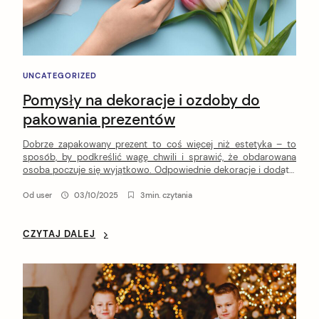
UNCATEGORIZED
Pomysły na dekoracje i ozdoby do
pakowania prezentów
Dobrze zapakowany prezent to coś więcej niż estetyka – to
sposób, by podkreślić wagę chwili i sprawić, że obdarowana
osoba poczuje się wyjątkowo. Odpowiednie dekoracje i dodatki
nadają upominkowi indywidualny charakter, a jednocześnie
świadczą o zaangażowaniu i dbałości o szczegóły. W tym
Od
user
03/10/2025
3min. czytania
artykule znajdziesz praktyczne zasady pakowania prezentów,
przegląd najciekawszych ozdób oraz inspiracje na różne […]
CZYTAJ DALEJ