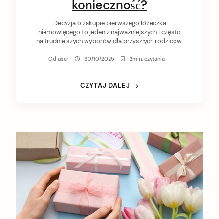
konieczność?
Decyzja o zakupie pierwszego łóżeczka
niemowlęcego to jeden z najważniejszych i często
najtrudniejszych wyborów dla przyszłych rodziców.
Na rynku dominuje pytanie: czy wybrać standardowy
model 120×60, który posłuży przez pierwsze dwa
Od
user
30/10/2025
2min. czytania
lata, czy może postawić na łóżeczko-tapczanik –
mebel zaprojektowany z myślą o długowieczności?
Coraz więcej rodzin skłania się ku drugiej opcji.
CZYTAJ DALEJ
Mebel transformowalny, który […]