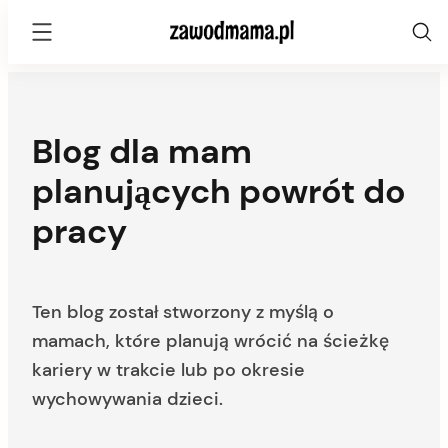
z
Skip
a
to
content
w
Blog dla mam
o
planujących powrót do
d
pracy
m
a
m
Ten blog został stworzony z myślą o
mamach, które planują wrócić na ścieżkę
a
kariery w trakcie lub po okresie
.
wychowywania dzieci.
p