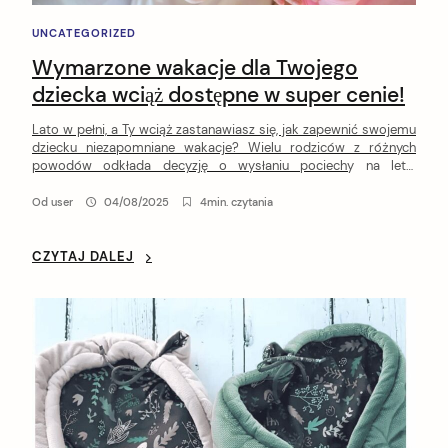
UNCATEGORIZED
Wymarzone wakacje dla Twojego
dziecka wciąż dostępne w super cenie!
Lato w pełni, a Ty wciąż zastanawiasz się, jak zapewnić swojemu
dziecku niezapomniane wakacje? Wielu rodziców z różnych
powodów odkłada decyzję o wysłaniu pociechy na letni
wypoczynek na ostatnią chwilę. Czasem są to przyczyny losowe,
jak zmiana planów urlopowych, a czasem chęć znalezienia
Od
user
04/08/2025
4min. czytania
najkorzystniejszej finansowo oferty. Niezależnie od motywacji,
firma Kogis wychodzi naprzeciw tym potrzebom, […]
CZYTAJ DALEJ