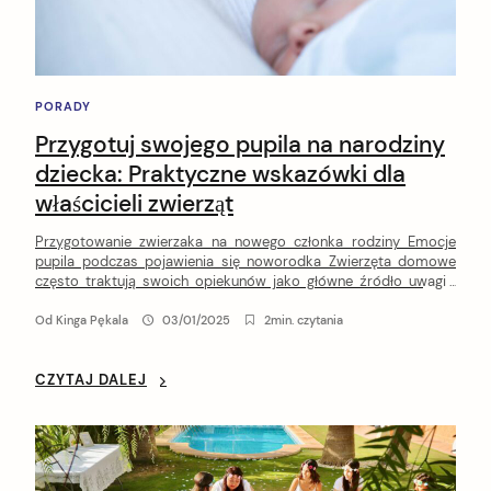
PORADY
Przygotuj swojego pupila na narodziny
dziecka: Praktyczne wskazówki dla
właścicieli zwierząt
Przygotowanie zwierzaka na nowego członka rodziny Emocje
pupila podczas pojawienia się noworodka Zwierzęta domowe
często traktują swoich opiekunów jako główne źródło uwagi i
miłości. Pojawienie się nowego członka rodziny może być dla
nich sporym wyzwaniem. Psy i koty mają niezwykle czułe zmysły,
Od
Kinga Pękala
03/01/2025
2min. czytania
dzięki którym potrafią wyczuć zmiany zachodzące w domu
jeszcze przed narodzinami dziecka. Nowe […]
CZYTAJ DALEJ