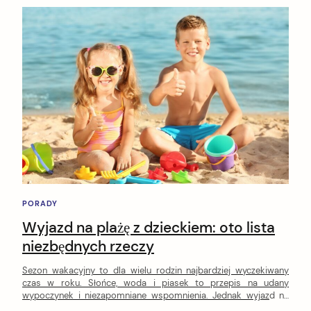
PORADY
Wyjazd na plażę z dzieckiem: oto lista
niezbędnych rzeczy
Sezon wakacyjny to dla wielu rodzin najbardziej wyczekiwany
czas w roku. Słońce, woda i piasek to przepis na udany
wypoczynek i niezapomniane wspomnienia. Jednak wyjazd na
plażę z dzieckiem to również spore wyzwanie logistyczne. Jak