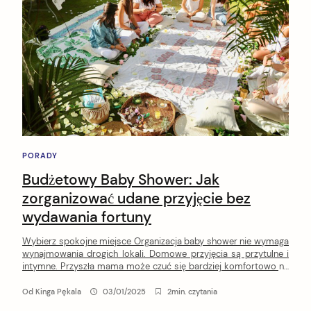
PORADY
Budżetowy Baby Shower: Jak
zorganizować udane przyjęcie bez
wydawania fortuny
Wybierz spokojne miejsce Organizacja baby shower nie wymaga
wynajmowania drogich lokali. Domowe przyjęcia są przytulne i
intymne. Przyszła mama może czuć się bardziej komfortowo na
kanapie u przyjaciółki lub teściowej. Jeśli pogoda dopisuje, piknik
w parku to także świetna opcja. Warto mieć plan awaryjny lub
Od
Kinga Pękala
03/01/2025
2min. czytania
parasole na wypadek deszczu. Oszczędzaj na zaproszeniach Nie