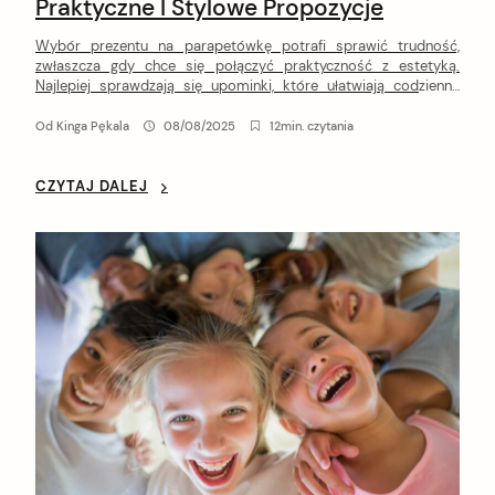
Praktyczne I Stylowe Propozycje
Wybór prezentu na parapetówkę potrafi sprawić trudność,
zwłaszcza gdy chce się połączyć praktyczność z estetyką.
Najlepiej sprawdzają się upominki, które ułatwiają codzienne
życie w nowym mieszkaniu i jednocześnie cieszą oko. Dzięki
temu gospodarze będą mogli korzystać z nich na co dzień, a
Od
Kinga Pękala
08/08/2025
12min. czytania
podarunek nie trafi na dno szafy. Nowe mieszkanie to często
początek wielu zmian […]
CZYTAJ DALEJ
arch
: