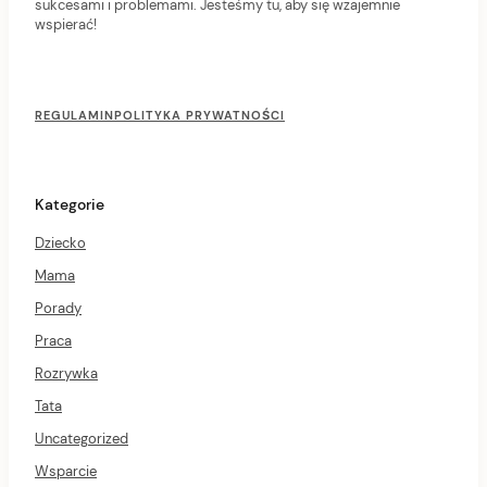
sukcesami i problemami. Jesteśmy tu, aby się wzajemnie
wspierać!
F
o
REGULAMIN
POLITYKA PRYWATNOŚCI
o
t
e
r
Kategorie
M
e
Dziecko
n
u
Mama
Porady
Praca
Rozrywka
Tata
Uncategorized
Wsparcie