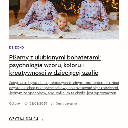
DZIECKO
Piżamy z ulubionymi bohaterami:
psychologia wzoru, koloru i
kreatywności w dziecięcej szafie
Zasypianie bywa dla najmłodszych trudnym momentem – dzieci
często nie chcą przerywać zabawy ani rozstawać się z rodzicami.
Jednym ze sposobów, aby umilić im tę chwilę, jest wprowadzenie
do wieczornego rytuału kolorowych piżam z postaciami z bajek.
To nie tylko element garderoby, ale także narzędzie, które może
Od
user
29/09/2025
3min. czytania
wspierać proces zasypiania i budować pozytywne skojarzenia ze
[…]
CZYTAJ DALEJ