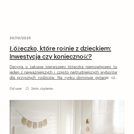
30/10/2025
Łóżeczko, które rośnie z dzieckiem:
Inwestycja czy konieczność?
Decyzja o zakupie pierwszego łóżeczka niemowlęcego to
jeden z najważniejszych i często najtrudniejszych wyborów
dla przyszłych rodziców. Na rynku dominuje pytanie: czy
wybrać standardowy model 120×60, który posłuży przez
pierwsze dwa lata, czy może postawić na łóżeczko-
Od
user
2min. czytania
tapczanik – mebel zaprojektowany z myślą o
długowieczności? Coraz więcej rodzin skłania się ku drugiej
opcji. Mebel transformowalny, który […]