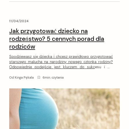
11/04/2024
Jak przygotować dziecko na
rodzeństwo? 5 cennych porad dla
rodziców
Spodziewasz się dziecka i chcesz prawidłowo przygotować
starszego malucha na narodziny nowego członka rodziny?
Odpowiednie podejście jest kluczem do sukcesu i ma
ogromny wpływ na przyszłe relacje między pociechami. W
tym artykule dowiesz się, jak przygotować dziecko na
Od
Kinga Pękala
6min. czytania
rodzeństwo krok po kroku.