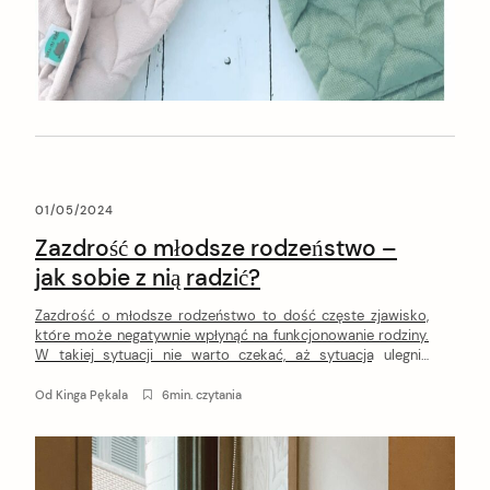
01/05/2024
Zazdrość o młodsze rodzeństwo –
jak sobie z nią radzić?
Zazdrość o młodsze rodzeństwo to dość częste zjawisko,
które może negatywnie wpłynąć na funkcjonowanie rodziny.
W takiej sytuacji nie warto czekać, aż sytuacja ulegnie
poprawie. W tym artykule wyjaśnimy Ci przyczyny zazdrości
o młodsze rodzeństwo i podzielimy się kilkoma
Od
Kinga Pękala
6min. czytania
sprawdzonymi sposobami na rozwiązanie tego problemu.