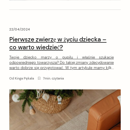
22/04/2024
Pierwsze zwierzę w życiu dziecka –
co warto wiedzieć?
Twoje dziecko marzy o pupilu i właśnie szukacie
odpowiedniego towarzysza? Do takiej zmiany zdecydowanie
warto dobrze się przygotować. W tym artykule mamy kilka
cennych porad dla rodziców, którzy planują przygarnąć
pierwsze zwierzę w życiu dziecka.
Od
Kinga Pękala
7min. czytania