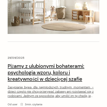
29/09/2025
Piżamy z ulubionymi bohaterami:
psychologia wzoru, koloru i
kreatywności w dziecięcej szafie
Zasypianie bywa dla najmłodszych trudnym momentem –
dzieci często nie chcą przerywać zabawy ani rozstawać się z
rodzicami. Jednym ze sposobów, aby umilić im tę chwilę, jest
wprowadzenie do wieczornego rytuału kolorowych piżam z
postaciami z bajek. To nie tylko element garderoby, ale także
Od
user
3min. czytania