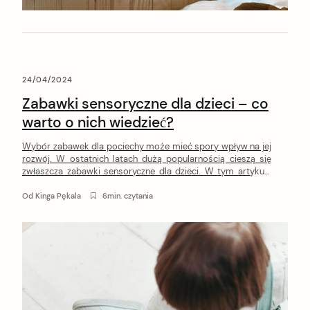
24/04/2024
Zabawki sensoryczne dla dzieci – co
warto o nich wiedzieć?
Wybór zabawek dla pociechy może mieć spory wpływ na jej
rozwój. W ostatnich latach dużą popularnością cieszą się
zwłaszcza zabawki sensoryczne dla dzieci. W tym artykule
dowiesz się, dlaczego warto z nich korzystać, na jakie
produkty zwrócić uwagę podczas zakupów i jak prawidłowo
Od
Kinga Pękala
6min. czytania
ich używać.