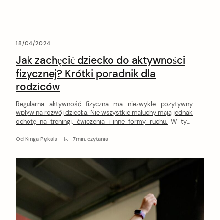
18/04/2024
Jak zachęcić dziecko do aktywności
fizycznej? Krótki poradnik dla
rodziców
Regularna aktywność fizyczna ma niezwykle pozytywny
wpływ na rozwój dziecka. Nie wszystkie maluchy mają jednak
ochotę na treningi, ćwiczenia i inne formy ruchu. W tym
artykule dowiesz się, jak przekonać dziecko do sportu.
Od
Kinga Pękala
7min. czytania