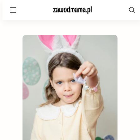
zawodmama.pl
Skip
to
content