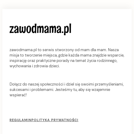
zawodmama.pl to serwis stworzony od mam dla mam. Nasza
misja to tworzenie miejsca, gdzie każda mama znajdzie wsparcie,
inspirację oraz praktyczne porady na temat życia rodzinnego,
wychowania i zdrowia dzieci.
Dołącz do naszej społeczności i dziel się swoimi przemyśleniami,
sukcesami i problemami. Jesteśmy tu, aby się wzajemnie
wspierać!
F
o
REGULAMIN
POLITYKA PRYWATNOŚCI
o
t