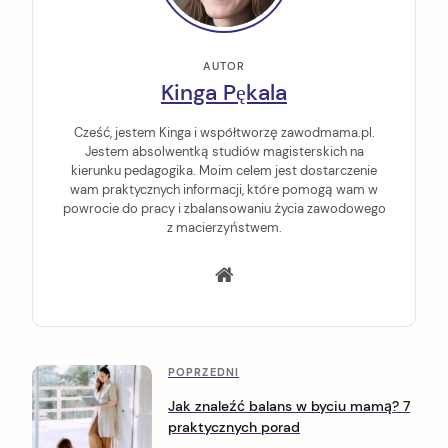
AUTOR
Kinga Pękala
Cześć, jestem Kinga i współtworzę zawodmama.pl.
Jestem absolwentką studiów magisterskich na
kierunku pedagogika. Moim celem jest dostarczenie
wam praktycznych informacji, które pomogą wam w
powrocie do pracy i zbalansowaniu życia zawodowego
z macierzyństwem.
P
P
POPRZEDNI
o
o
Jak znaleźć balans w byciu mamą? 7
p
praktycznych porad
s
r