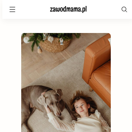
zawodmama.pl
Skip
to
content