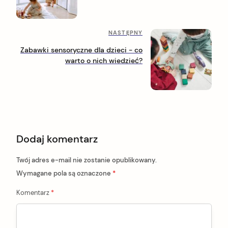
z
t
e
n
d
N
NASTĘPNY
n
a
a
i
Zabawki sensoryczne dla dzieci - co
s
p
v
warto o nich wiedzieć?
t
o
i
ę
s
p
t
g
n
a
y
p
t
o
Dodaj komentarz
i
s
t
o
Twój adres e-mail nie zostanie opublikowany.
n
Wymagane pola są oznaczone
*
Komentarz
*