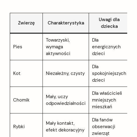
Uwagi dla
Zwierzę
Charakterystyka
dziecka
Towarzyski,
Dla
Pies
wymaga
energicznych
aktywności
dzieci
Dla
Kot
Niezależny, czysty
spokojniejszych
dzieci
Dla właścicieli
Mały, uczy
Chomik
mniejszych
odpowiedzialności
mieszkań
Dla fanów
arch
Mały kontakt,
Rybki
obserwacji
:
efekt dekoracyjny
zwierząt