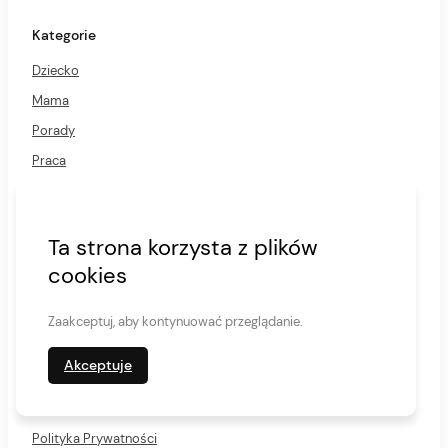
e
r
Kategorie
M
e
Dziecko
n
u
Mama
Porady
Praca
Rozrywka
Tata
Ta strona korzysta z plików
Uncategorized
cookies
Wsparcie
Zdrowie
Zaakceptuj, aby kontynuować przeglądanie.
Akceptuje
7 pomysłów na sportowy prezent dla dzieci
Plecak dla mam do przewijania niemowląt
Polityka Prywatności