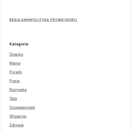
F
o
REGULAMIN
POLITYKA PRYWATNOŚCI
o
t
e
r
Kategorie
M
e
Dziecko
n
u
Mama
Porady
Praca
Rozrywka
Tata
Uncategorized
Wsparcie
Zdrowie