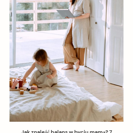
Jak znaleźć balans w byciu mamą? 7