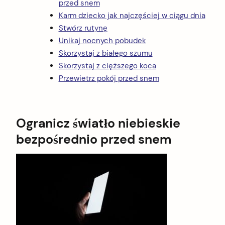
przed snem
Karm dziecko jak najczęściej w ciągu dnia
Stwórz rutynę
Unikaj nocnych pobudek
Skorzystaj z białego szumu
Skorzystaj z cięższego koca
Przewietrz pokój przed snem
Ogranicz światło niebieskie
bezpośrednio przed snem