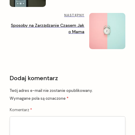
t
e
n
d
N
NASTĘPNY
n
a
a
i
Sposoby na Zarządzanie Czasem Jak
s
p
v
o Mama
t
o
i
ę
s
p
t
g
n
a
y
p
t
o
Dodaj komentarz
i
s
t
o
Twój adres e-mail nie zostanie opublikowany.
n
Wymagane pola są oznaczone
*
Komentarz
*