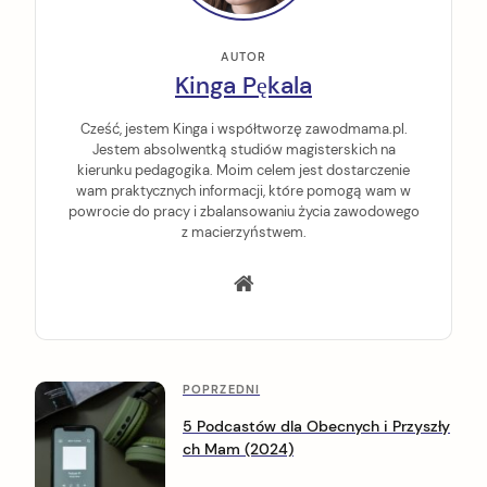
AUTOR
Kinga Pękala
Cześć, jestem Kinga i współtworzę zawodmama.pl.
Jestem absolwentką studiów magisterskich na
kierunku pedagogika. Moim celem jest dostarczenie
wam praktycznych informacji, które pomogą wam w
powrocie do pracy i zbalansowaniu życia zawodowego
z macierzyństwem.
P
P
POPRZEDNI
o
o
5 Podcastów dla Obecnych i Przyszły
p
ch Mam (2024)
s
r
z