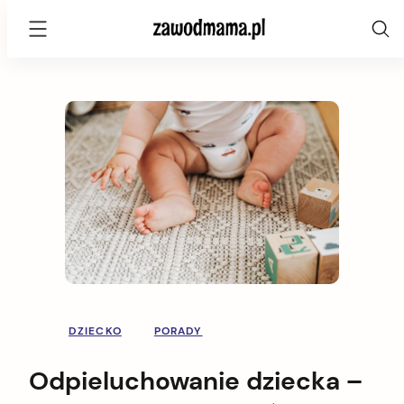
zawodmama.pl
Skip
to
content
DZIECKO
PORADY
Odpieluchowanie dziecka –