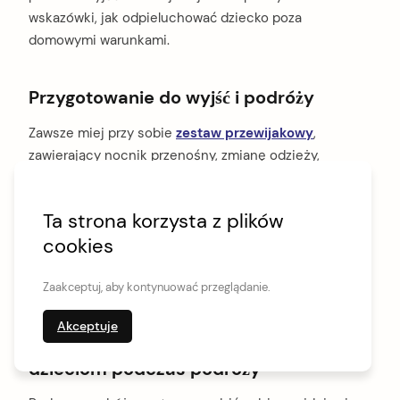
wskazówki, jak odpieluchować dziecko poza
domowymi warunkami.
Przygotowanie do wyjść i podróży
Zawsze miej przy sobie
zestaw przewijakowy
,
zawierający nocnik przenośny, zmianę odzieży,
wilgotne chusteczki oraz matę do przewijania. To
pozwoli na komfortowe odpieluchowanie dziecka,
Ta strona korzysta z plików
ponieważ zawsze będziesz przygotowana na
cookies
ewentualną wpadkę. Pomyśl o zapewnieniu
łatwego
dostępu do toalety
, nawet w trakcie krótkich
Zaakceptuj, aby kontynuować przeglądanie.
wycieczek.
Akceptuje
Znajdowanie toalet przyjaznych
dzieciom podczas podróży