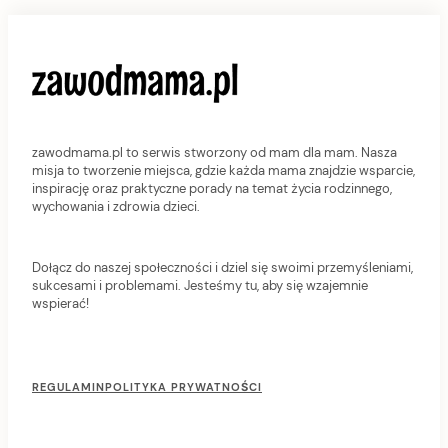
zawodmama.pl to serwis stworzony od mam dla mam. Nasza
misja to tworzenie miejsca, gdzie każda mama znajdzie wsparcie,
inspirację oraz praktyczne porady na temat życia rodzinnego,
wychowania i zdrowia dzieci.
Dołącz do naszej społeczności i dziel się swoimi przemyśleniami,
sukcesami i problemami. Jesteśmy tu, aby się wzajemnie
wspierać!
F
o
REGULAMIN
POLITYKA PRYWATNOŚCI
o
t
e