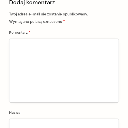
Dodaj komentarz
i
s
t
o
Twój adres e-mail nie zostanie opublikowany.
n
Wymagane pola są oznaczone
*
Komentarz
*
Nazwa