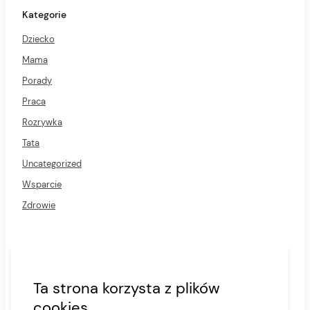
r
Kategorie
M
e
Dziecko
n
u
Mama
Porady
Praca
Rozrywka
Tata
Uncategorized
Wsparcie
Zdrowie
7 pomysłów na sportowy prezent dla dzieci
Plecak dla mam do przewijania niemowląt
Ta strona korzysta z plików
Polityka Prywatności
cookies