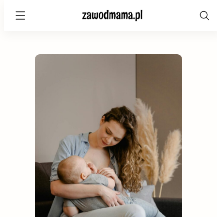
zawodmama.pl
Skip
to
content