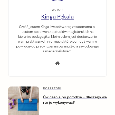
AUTOR
Kinga Pękala
Cześć, jestem Kinga i współtworzę zawodmama.pl.
Jestem absolwentką studiów magisterskich na
kierunku pedagogika. Moim celem jest dostarczenie
wam praktycznych informacji, które pomogą wam w
powrocie do pracy i zbalansowaniu życia zawodowego
z macierzyństwem.
P
P
POPRZEDNI
o
o
Ćwiczenia po porodzie - dlaczego wa
p
rto je wykonywać?
s
r
z
t