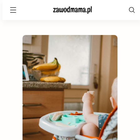
zawodmama.pl
Skip
to
content