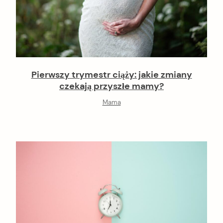
Pierwszy trymestr ciąży: jakie zmiany
czekają przyszłe mamy?
Mama