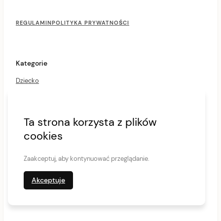
F
o
REGULAMIN
POLITYKA PRYWATNOŚCI
o
t
e
r
Kategorie
M
e
Dziecko
n
u
Mama
Porady
Ta strona korzysta z plików
Praca
cookies
Rozrywka
Tata
Zaakceptuj, aby kontynuować przeglądanie.
Uncategorized
Akceptuje
Wsparcie
Zdrowie