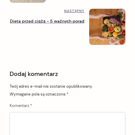
e
n
d
N
NASTĘPNY
n
a
a
i
Dieta przed ciążą - 5 ważnych porad
s
p
v
t
o
i
ę
s
p
t
g
n
a
y
p
t
o
Dodaj komentarz
i
s
t
o
Twój adres e-mail nie zostanie opublikowany.
n
Wymagane pola są oznaczone
*
Komentarz
*