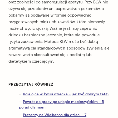
oraz zdolności do samoregulacji apetytu. Przy BLW nie
używa się przecierów ani papkowatych pokarmów, a
pokarmy są podawane w formie odpowiednio
przygotowanych miękkich kawałków, które niemowlę
może chwycić rączką. Ważne jest, aby zapewnić
dziecku bezpieczne jedzenie, które nie powoduje
ryzyka zadławienia. Metoda BLW może być dobrą
alternatywą dla standardowych sposobów żywienia, ale
zawsze warto skonsultować się z pediatrą lub
dietetykiem dziecięcym.
PRZECZYTAJ RÓWNIEŻ
Rola ojca w życiu dziecka - jak być dobrym tatą?
Powrót do pracy po urlopie macierzyńskim - 5
porad dla mam
Prezenty na Wielkanoc dla dzieci - 7