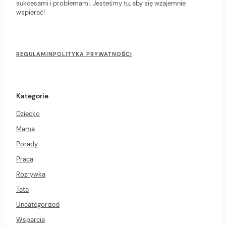
sukcesami i problemami. Jesteśmy tu, aby się wzajemnie
wspierać!
F
o
REGULAMIN
POLITYKA PRYWATNOŚCI
o
t
e
r
Kategorie
M
e
Dziecko
n
u
Mama
Porady
Praca
Rozrywka
Tata
Uncategorized
Wsparcie