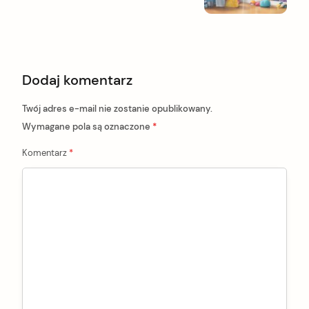
s
p
t
g
n
a
y
p
t
o
Dodaj komentarz
i
s
t
o
Twój adres e-mail nie zostanie opublikowany.
n
Wymagane pola są oznaczone
*
Komentarz
*