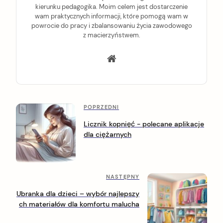
kierunku pedagogika. Moim celem jest dostarczenie
wam praktycznych informacji, które pomogą wam w
powrocie do pracy i zbalansowaniu życia zawodowego
z macierzyństwem.
P
P
POPRZEDNI
o
o
Licznik kopnięć - polecane aplikacje
p
dla ciężarnych
s
r
z
t
e
n
d
N
NASTĘPNY
n
a
a
i
Ubranka dla dzieci – wybór najlepszy
s
p
v
ch materiałów dla komfortu malucha
t
o
i
ę