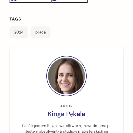
TAGS
2024
praca
arch
:
AUTOR
Kinga Pękala
Cześć, jestem Kinga i współtworzę zawodmama.pl.
Jestem absolwentką studiów magisterskich na