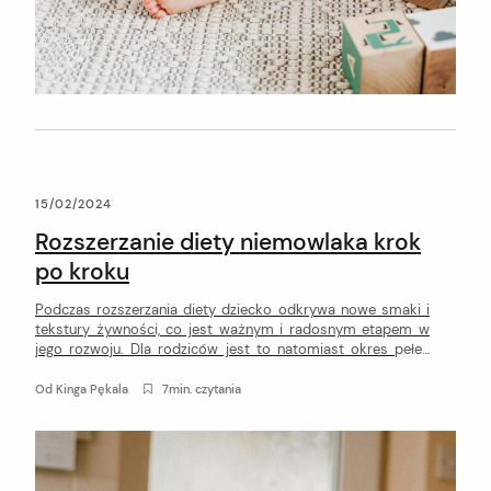
15/02/2024
Rozszerzanie diety niemowlaka krok
po kroku
Podczas rozszerzania diety dziecko odkrywa nowe smaki i
tekstury żywności, co jest ważnym i radosnym etapem w
jego rozwoju. Dla rodziców jest to natomiast okres pełen
wyzwań. W tym artykule znajdziesz praktyczne wskazówki i
sprawdzone porady, które pomogą Ci prawidłowo
Od
Kinga Pękala
7min. czytania
przeprowadzić rozszerzanie diety niemowlaka.