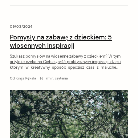
09/03/2024
Pomysły na zabawę z dzieckiem: 5
wiosennych inspiracji
Szukasz pomysłów na wiosenne zabawy z dzieckiem? W tym
arch
artykule czeka na Ciebie garść praktycznych inspiracji, dzięki
:
którym w kreatywny sposób spędzisz czas z maluchem.
Przygotowaliśmy propozycje do wykorzystania zarówno na
świeżym powietrzu, jak i w domowym zaciszu!
Od
Kinga Pękala
7min. czytania