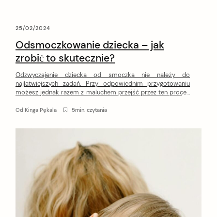
25/02/2024
Odsmoczkowanie dziecka – jak
zrobić to skutecznie?
Odzwyczajenie dziecka od smoczka nie należy do
najłatwiejszych zadań. Przy odpowiednim przygotowaniu
możesz jednak razem z maluchem przejść przez ten proces
dość spokojnie. Dowiedz się, jak skutecznie przeprowadzić
odsmoczkowanie dziecka.
Od
Kinga Pękala
5min. czytania