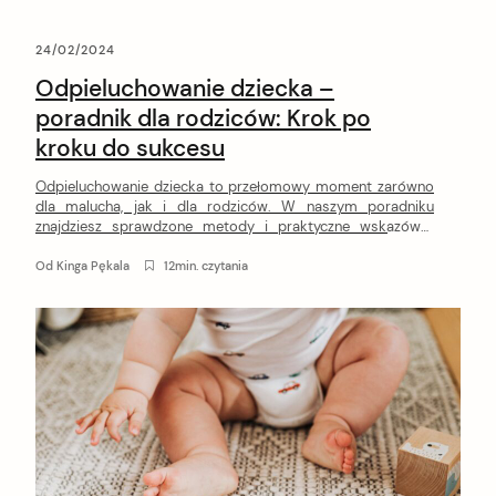
24/02/2024
Odpieluchowanie dziecka –
poradnik dla rodziców: Krok po
kroku do sukcesu
Odpieluchowanie dziecka to przełomowy moment zarówno
dla malucha, jak i dla rodziców. W naszym poradniku
znajdziesz sprawdzone metody i praktyczne wskazówki,
które pomogą Ci przejść przez ten etap rozwoju. Dowiedz
się, jak skutecznie i bezstresowo odpieluchować dziecko!
Od
Kinga Pękala
12min. czytania