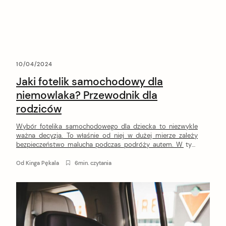
10/04/2024
Jaki fotelik samochodowy dla
niemowlaka? Przewodnik dla
rodziców
Wybór fotelika samochodowego dla dziecka to niezwykle
ważna decyzja. To właśnie od niej w dużej mierze zależy
bezpieczeństwo malucha podczas podróży autem. W tym
artykule dowiesz się, na jaki fotelik samochodowy dla
niemowlaka warto zwrócić uwagę podczas zakupów.
Od
Kinga Pękala
6min. czytania