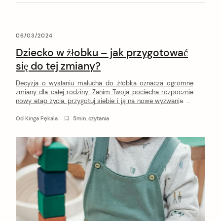
06/03/2024
Dziecko w żłobku – jak przygotować
się do tej zmiany?
Decyzja o wysłaniu malucha do żłobka oznacza ogromne
zmiany dla całej rodziny. Zanim Twoja pociecha rozpocznie
nowy etap życia, przygotuj siebie i ją na nowe wyzwania. W
naszym poradniku czeka na Ciebie garść cennych porad,
dzięki którym dziecko w żłobku będzie czuć się dobrze od
Od
Kinga Pękala
5min. czytania
samego początku!