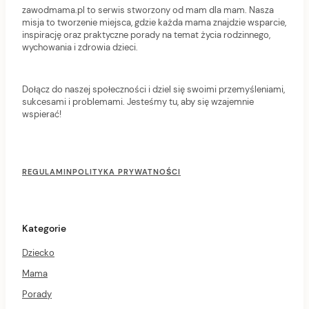
zawodmama.pl to serwis stworzony od mam dla mam. Nasza
misja to tworzenie miejsca, gdzie każda mama znajdzie wsparcie,
inspirację oraz praktyczne porady na temat życia rodzinnego,
wychowania i zdrowia dzieci.
Dołącz do naszej społeczności i dziel się swoimi przemyśleniami,
sukcesami i problemami. Jesteśmy tu, aby się wzajemnie
wspierać!
F
o
REGULAMIN
POLITYKA PRYWATNOŚCI
o
t
e
r
Kategorie
M
e
Dziecko
n
u
Mama
Porady