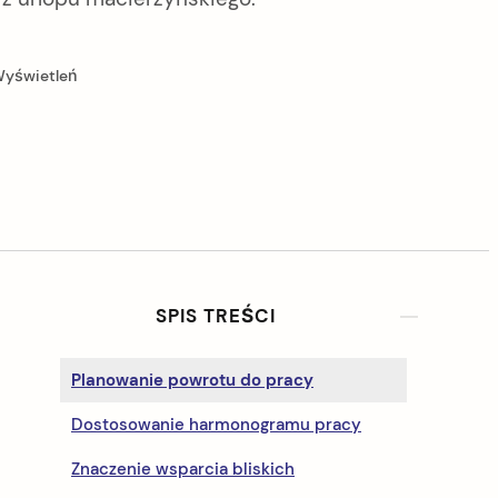
Wyświetleń
S
SPIS TREŚCI
i
Planowanie powrotu do pracy
d
Dostosowanie harmonogramu pracy
e
Znaczenie wsparcia bliskich