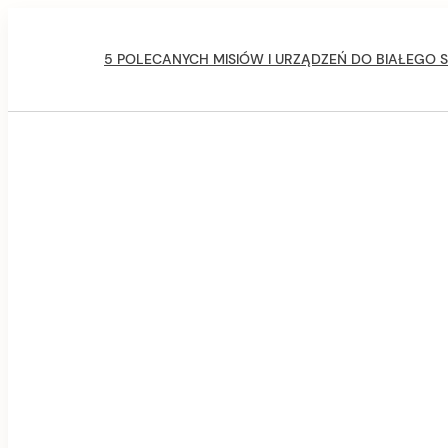
Skip
Main
to
Navigation
5 POLECANYCH MISIÓW I URZĄDZEŃ DO BIAŁEGO S
content
Secondary
Navigation