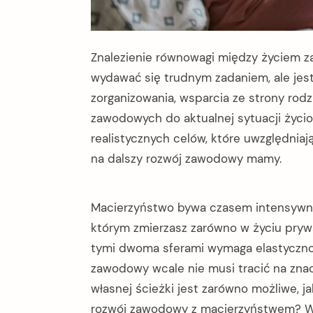
Znalezienie równowagi między życiem 
wydawać się trudnym zadaniem, ale jest
zorganizowania, wsparcia ze strony rod
zawodowych do aktualnej sytuacji życio
realistycznych celów, które uwzględniaj
na dalszy rozwój zawodowy mamy.
Macierzyństwo bywa czasem intensywnej 
którym zmierzasz zarówno w życiu pryw
tymi dwoma sferami wymaga elastyczności
arch
zawodowy wcale nie musi tracić na znac
:
własnej ścieżki jest zarówno możliwe, ja
rozwój zawodowy z macierzyństwem? W ta