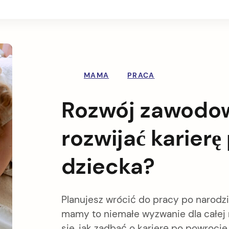
MAMA
PRACA
Rozwój zawodo
rozwijać karier
dziecka?
Planujesz wrócić do pracy po narod
mamy to niemałe wyzwanie dla całej 
sie, jak zadbać o karierę po powrocie