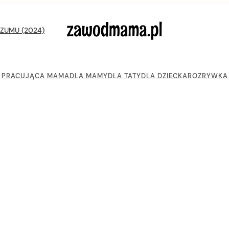
ZUMU (2024)
zawodmama.pl
PRACUJĄCA MAMA
DLA MAMY
DLA TATY
DLA DZIECKA
ROZRYWKA