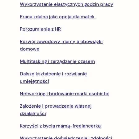
b
Wykorzystanie elastycznych godzin pracy
a
Praca zdalna jako opcja dla matek
r
Porozumienie z HR
Rozwój zawodowy mamy a obowiązki
domowe
Multitasking i zarządzanie czasem
Dalsze kształcenie i rozwijanie
umiejętności
Networking i budowanie marki osobistej
Założenie i prowadzenie własnej
działalności
Korzyści z bycia mamą-freelancerką
Wykorzystanie doświadczenia i zdolności