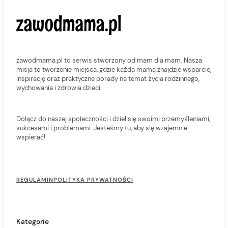
zawodmama.pl to serwis stworzony od mam dla mam. Nasza
misja to tworzenie miejsca, gdzie każda mama znajdzie wsparcie,
inspirację oraz praktyczne porady na temat życia rodzinnego,
wychowania i zdrowia dzieci.
Dołącz do naszej społeczności i dziel się swoimi przemyśleniami,
sukcesami i problemami. Jesteśmy tu, aby się wzajemnie
wspierać!
F
o
REGULAMIN
POLITYKA PRYWATNOŚCI
o
t
e
r
Kategorie
M