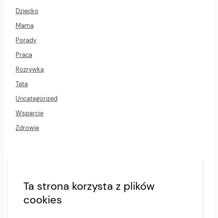
e
Dziecko
n
u
Mama
Porady
Praca
Rozrywka
Tata
Uncategorized
Wsparcie
Zdrowie
7 pomysłów na sportowy prezent dla dzieci
Plecak dla mam do przewijania niemowląt
Ta strona korzysta z plików
Polityka Prywatności
cookies
Regulamin