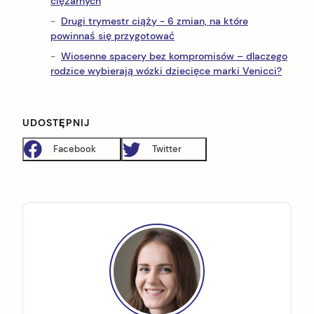
ciężarnych
Drugi trymestr ciąży - 6 zmian, na które
powinnaś się przygotować
Wiosenne spacery bez kompromisów – dlaczego
rodzice wybierają wózki dziecięce marki Venicci?
UDOSTĘPNIJ
Facebook
Twitter
arch
: