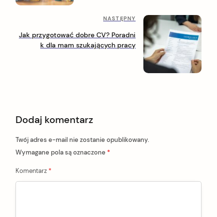
t
e
n
d
N
NASTĘPNY
n
a
a
i
Jak przygotować dobre CV? Poradni
s
p
v
k dla mam szukających pracy
t
o
i
ę
s
p
t
g
n
a
y
p
t
o
Dodaj komentarz
i
s
t
o
Twój adres e-mail nie zostanie opublikowany.
n
Wymagane pola są oznaczone
*
Komentarz
*