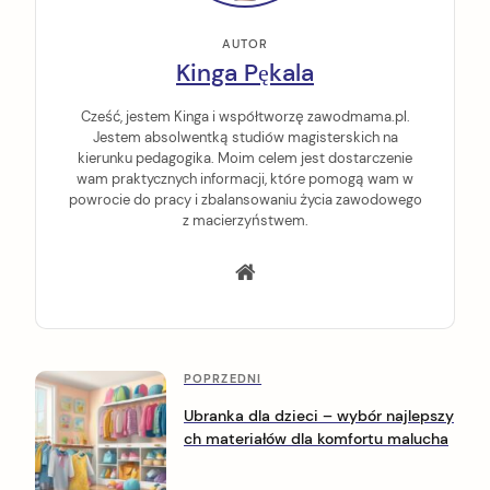
AUTOR
Kinga Pękala
Cześć, jestem Kinga i współtworzę zawodmama.pl.
Jestem absolwentką studiów magisterskich na
kierunku pedagogika. Moim celem jest dostarczenie
wam praktycznych informacji, które pomogą wam w
powrocie do pracy i zbalansowaniu życia zawodowego
z macierzyństwem.
P
P
POPRZEDNI
o
o
Ubranka dla dzieci – wybór najlepszy
p
ch materiałów dla komfortu malucha
s
r
z