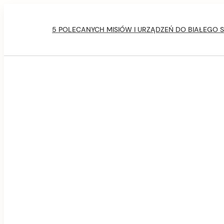
Skip
Main
to
Navigation
5 POLECANYCH MISIÓW I URZĄDZEŃ DO BIAŁEGO S
content
Secondary