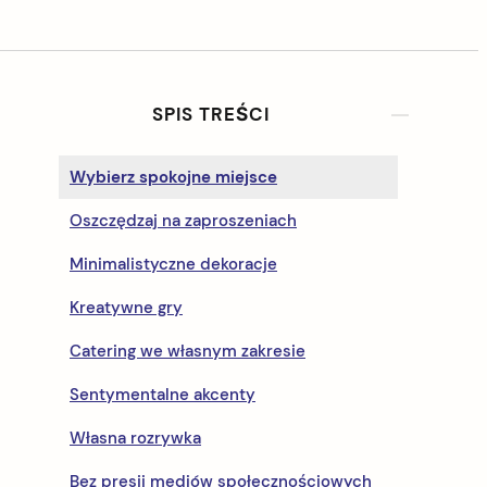
S
SPIS TREŚCI
i
Wybierz spokojne miejsce
d
Oszczędzaj na zaproszeniach
e
Minimalistyczne dekoracje
b
Kreatywne gry
a
Catering we własnym zakresie
r
Sentymentalne akcenty
Własna rozrywka
Bez presji mediów społecznościowych