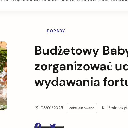
PRACUJĄCA MAMA
DLA MAMY
DLA TATY
DLA DZIECKA
ROZRYWKA
PORADY
Budżetowy Baby
zorganizować ud
wydawania fort
03/01/2025
2min. czyt
Zaktualizowano