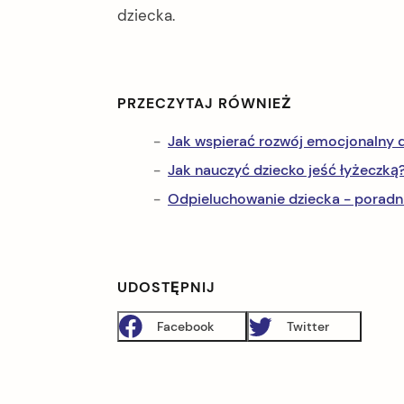
dziecka.
PRZECZYTAJ RÓWNIEŻ
Jak wspierać rozwój emocjonalny d
Jak nauczyć dziecko jeść łyżeczką
Odpieluchowanie dziecka - poradni
UDOSTĘPNIJ
Facebook
Twitter